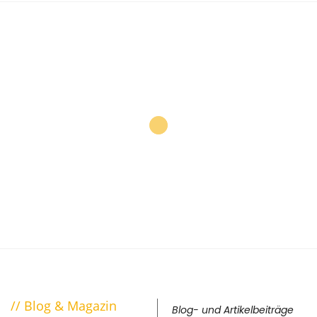
Du bietest Freizeitaktivitäten und
Events für Kinder an?
Hier kannst Du Deine Angebote kostenlos inserieren und
den kleinen und großen Besuchern präsentieren!
mehr Informationen
Blog & Magazin
Blog- und Artikelbeiträge