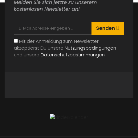
Melden Sie sich jetzte zu unserem
kostenlosen Newsletter an!
Kreative Unterhaltung für Kinderfeste mit
musikalischer Begleitung
Senden
Kindergeburtstag
0 Kommentar
Mit der Anmeldung zum Newsletter
akzeptierst Du unsere
Nutzungsbedingungen
und unsere
Datenschutzbestimmungen
.
Details
19
FEB.