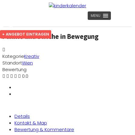
MENU
+ ANGEBOT EINTRAGEN
Punkte und Striche in Bewegung
Kategorie
Kreativ
Standort
Wien
Bewertung
0.0
Details
Kontakt & Map
Bewertung & Kommentare