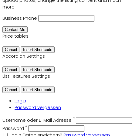
upload photos, change the listing content and much
more.
Business Phone
Price tables
Cancel
Insert Shortcode
Accordion Settings
Cancel
Insert Shortcode
List Features Settings
Cancel
Insert Shortcode
Login
Password vergessen
*
Username oder E-Mail Adresse
*
Password
Login Daten speichern?
Password vergessen