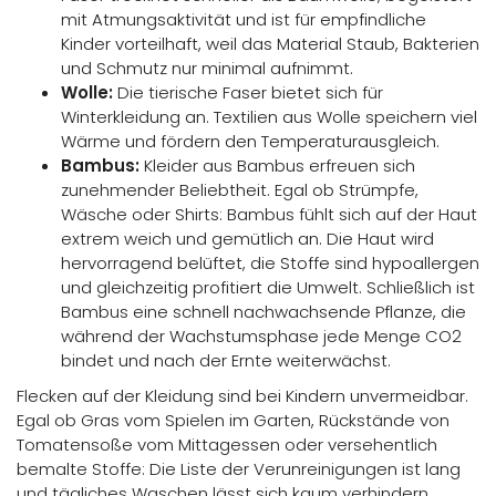
mit Atmungsaktivität und ist für empfindliche
Kinder vorteilhaft, weil das Material Staub, Bakterien
und Schmutz nur minimal aufnimmt.
Wolle:
Die tierische Faser bietet sich für
Winterkleidung an. Textilien aus Wolle speichern viel
Wärme und fördern den Temperaturausgleich.
Bambus:
Kleider aus Bambus erfreuen sich
zunehmender Beliebtheit. Egal ob Strümpfe,
Wäsche oder Shirts: Bambus fühlt sich auf der Haut
extrem weich und gemütlich an. Die Haut wird
hervorragend belüftet, die Stoffe sind hypoallergen
und gleichzeitig profitiert die Umwelt. Schließlich ist
Bambus eine schnell nachwachsende Pflanze, die
während der Wachstumsphase jede Menge CO2
bindet und nach der Ernte weiterwächst.
Flecken auf der Kleidung sind bei Kindern unvermeidbar.
Egal ob Gras vom Spielen im Garten, Rückstände von
Tomatensoße vom Mittagessen oder versehentlich
bemalte Stoffe: Die Liste der Verunreinigungen ist lang
und tägliches Waschen lässt sich kaum verhindern.